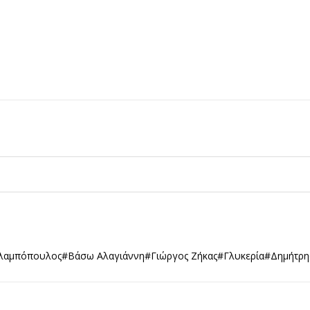
αλαμπόπουλος
#Βάσω Αλαγιάννη
#Γιώργος Ζήκας
#Γλυκερία
#Δημήτρη