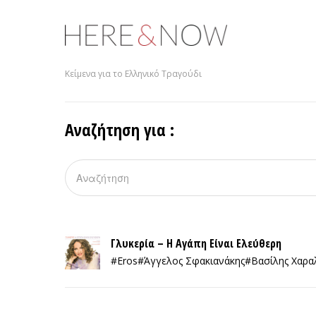
Κείμενα για το Ελληνικό Τραγούδι
Αναζήτηση για :
Γλυκερία – Η Αγάπη Είναι Ελεύθερη
#Eros
#Άγγελος Σφακιανάκης
#Βασίλης Χαρ