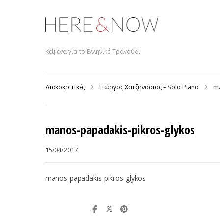
Κείμενα για το Ελληνικό Τραγούδι
Δισκοκριτικές
Γιώργος Χατζηνάσιος – Solo Piano
ma
manos-papadakis-pikros-glykos
15/04/2017
manos-papadakis-pikros-glykos