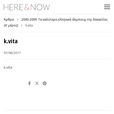
Άρθρα
2000-2009: Τα καλύτερα ελληνικά άλμπουμ της δεκαετίας
(Α’ μέρος)
k.vita
k.vita
01/06/2017
k.vita